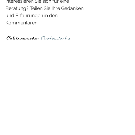
interessieren Sie sich für eine 
Beratung? Teilen Sie Ihre Gedanken 
und Erfahrungen in den 
Kommentaren!
Schlagworte:
Systemische 
Beratung, Familienberatung, 
Coaching, Teamentwicklung, 
persönliche Weiterentwicklung, 
Kommunikation, Beziehungen, 
Lösungen, Eigenverantwortung, 
Autonomie