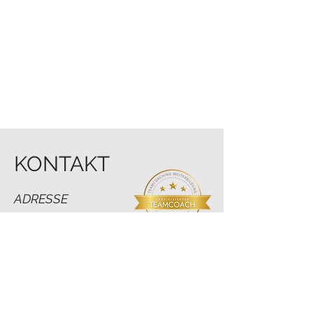
KONTAKT
ADRESSE
Raiffeisenstrasse 10
64347 Griesheim
ÖFFNUNGSZEITEN
Mo. bis Do.: 8Uhr-20Uhr